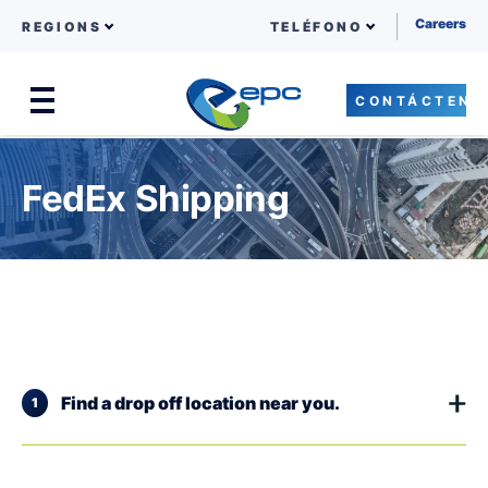
Careers
REGIONS
TELÉFONO
CONTÁCTENO
Menu
Skip to content
FedEx Shipping
Find a drop off location near you.